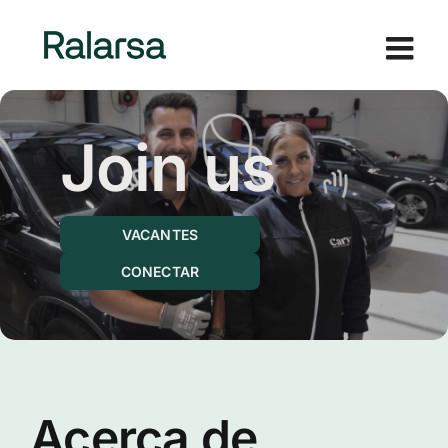
Skip
to
content
Join us
VACANTES
CONECTAR
Acerca de